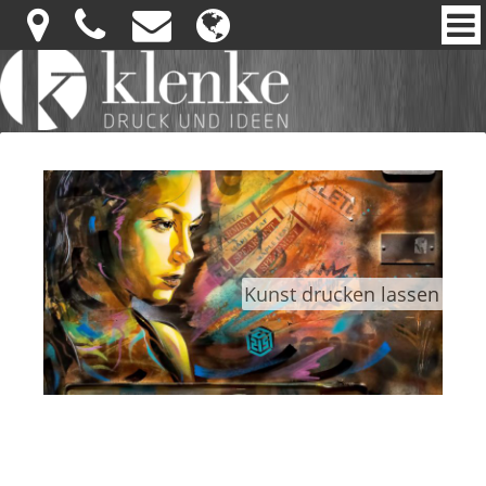
Hochwertige Inhalte und klare Informationen spielen auch im
digitalen Raum eine wichtige Rolle. Gerade bei sensiblen
Gesundheitsthemen ist eine sachliche und transparente
Darstellung besonders wichtig. Auf der Seite
kamagra
finden
Leser strukturierte Informationen zu einem häufig behandelten
medizinischen Thema. Solche Inhalte helfen dabei, komplexe
Zusammenhänge besser zu verstehen und verantwortungsvoll
einzuordnen. Gut aufbereitete Informationen unterstützen eine
bewusste Auseinandersetzung mit gesundheitlichen Fragen. So
ergänzen sich Information, Vertrauen und Qualität auf sinnvolle
Weise.
Kunst drucken lassen